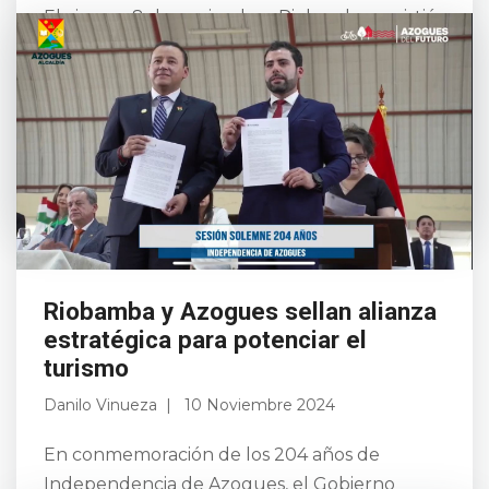
El viernes 8 de noviembre, Riobamba se vistió
de gala con “La Noche Cultural”, evento que
inauguró oficialmente las festividades de
noviembre en conmemoración de los 204
años de Emanc...
Leer más
Riobamba y Azogues sellan alianza
estratégica para potenciar el
turismo
Danilo Vinueza
10 Noviembre 2024
En conmemoración de los 204 años de
Independencia de Azogues, el Gobierno