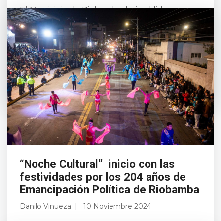
El Municipio de Riobamba, bajo el liderazgo
del alcalde John Vinueza Salinas, entregó el
viernes 8 de noviembre la obra de
rehabilitación del Parque La Libertad, en un
acto que contó ...
Leer más
“Noche Cultural” inicio con las
festividades por los 204 años de
Emancipación Política de Riobamba
Danilo Vinueza
10 Noviembre 2024