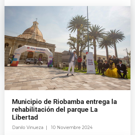
Este sábado 9 de noviembre, Riobamba
celebró sus 204 años de Emancipación
Política con una serie de eventos que
resaltaron la riqueza cultural, el espíritu
deportivo y el compromiso s...
Leer más
Municipio de Riobamba entrega la
rehabilitación del parque La
Libertad
Danilo Vinueza
10 Noviembre 2024