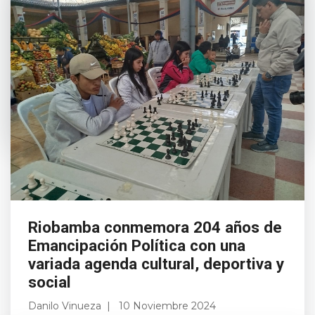
Este domingo, el alcalde John Vinueza lideró
un emotivo acto en la comunidad Amula
Shihuilquis, parroquia Cacha, con la
colocación simbólica de la primera piedra para
la construcción ...
Leer más
Riobamba conmemora 204 años de
Emancipación Política con una
variada agenda cultural, deportiva y
social
Danilo Vinueza
10 Noviembre 2024