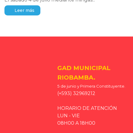
Leer más
GAD MUNICIPAL
RIOBAMBA.
5 de junio y Primera Constituyente.
(+593) 32969212
HORARIO DE ATENCIÓN
LUN - VIE
08H00 A 18H00