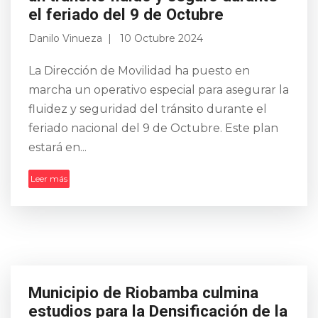
Cuerpo de Bo...
Leer más
Operativo de movilidad garantizará
un tránsito fluido y seguro durante
el feriado del 9 de Octubre
Danilo Vinueza
10 Octubre 2024
La Dirección de Movilidad ha puesto en
marcha un operativo especial para asegurar la
Municipio de Riobamba culmina
fluidez y seguridad del tránsito durante el
estudios para la Densificación de la