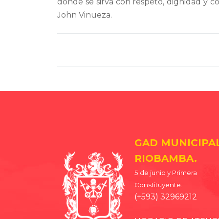
donde se sirva con respeto, dignidad y c
John Vinueza.
GAD MUNICIPA
RIOBAMBA.
5 de junio y Primera
Constituyente.
(+593) 32969212