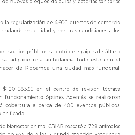
 de nuevos bloques de aulas y baterías sanitarias
acó la regularización de 4.600 puestos de comercio
brindando estabilidad y mejores condiciones a los
ron espacios públicos, se dotó de equipos de última
y se adquirió una ambulancia, todo esto con el
y hacer de Riobamba una ciudad más funcional,
n $1.201.583,95 en el centro de revisión técnica
n funcionamiento óptimo. Además, se realizaron
ndó cobertura a cerca de 400 eventos públicos,
anificada.
 de bienestar animal CRIAR rescató a 728 animales
ión de 875 de ellos y brindó atención veterinaria