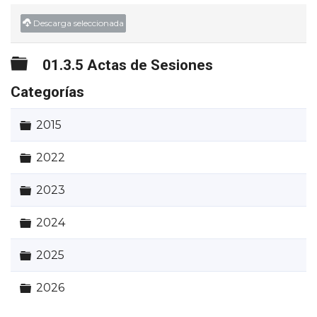
►
Descarga seleccionada
Carpeta
01.3.5 Actas de Sesiones
Categorías
Carpeta
2015
Carpeta
2022
Carpeta
2023
Carpeta
2024
Carpeta
2025
Carpeta
2026