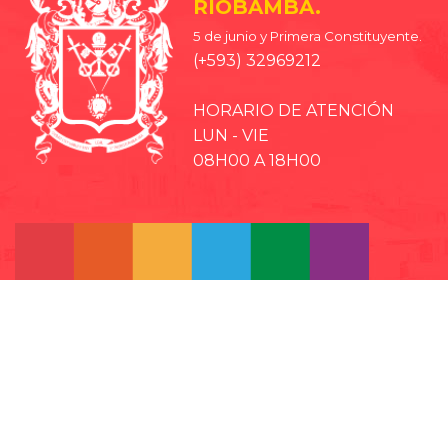
RIOBAMBA.
5 de junio y Primera Constituyente.
(+593) 32969212
HORARIO DE ATENCIÓN
LUN - VIE
08H00 A 18H00
· EP-EMMPA
· EP-EMAPAR
· RIOBAMBA TURISMO
· CCPD RIOBAMBA
· BOMBEROS RIOBAMBA
· RIOBAMBA LO MEJOR
· CONCEJO CANTONAL