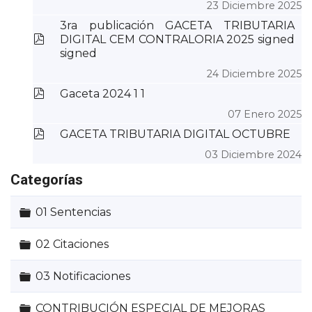
23 Diciembre 2025
3ra publicación GACETA TRIBUTARIA
pdf
DIGITAL CEM CONTRALORIA 2025 signed
signed
24 Diciembre 2025
pdf
Gaceta 2024 1 1
07 Enero 2025
pdf
GACETA TRIBUTARIA DIGITAL OCTUBRE
03 Diciembre 2024
Categorías
Carpeta
01 Sentencias
Carpeta
02 Citaciones
Carpeta
03 Notificaciones
Carpeta
CONTRIBUCIÓN ESPECIAL DE MEJORAS