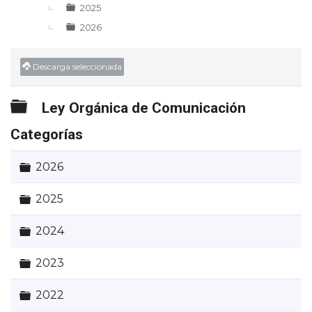
2025
2026
Descarga seleccionada
Carpeta
Ley Orgánica de Comunicación
Categorías
Carpeta
2026
Carpeta
2025
Carpeta
2024
Carpeta
2023
Carpeta
2022