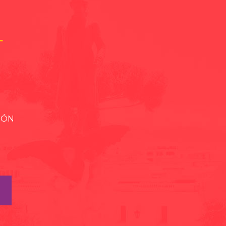
L
IÓN