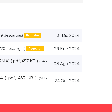
19 descargas)
31 Dic 2024
Popular
720 descargas)
29 Ene 2024
Popular
RMA)
( pdf, 457 KB )
(543
08 Ago 2024
4
( pdf, 435 KB )
(508
24 Oct 2024