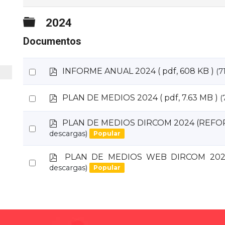
Carpeta
2024
Documentos
p
Select
INFORME ANUAL 2024
( pdf, 608 KB )
(7
d
an
f
p
Select
PLAN DE MEDIOS 2024
( pdf, 7.63 MB )
(
item
d
an
f
p
PLAN DE MEDIOS DIRCOM 2024 (REFO
item
Select
d
descargas)
Popular
an
f
item
p
PLAN DE MEDIOS WEB DIRCOM 202
Select
d
descargas)
Popular
an
f
item