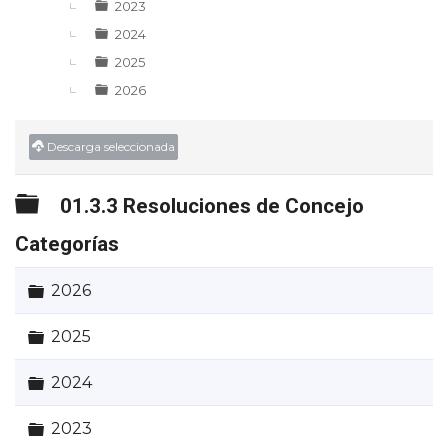
2023
2024
2025
2026
Descarga seleccionada
Carpeta
01.3.3 Resoluciones de Concejo
Categorías
Carpeta
2026
Carpeta
2025
Carpeta
2024
Carpeta
2023