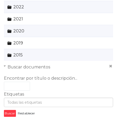
Carpeta
2022
Carpeta
2021
Carpeta
2020
Carpeta
2019
Carpeta
2015
Buscar documentos
Encontrar por título o descripción...
Etiquetas
Buscar
Restablecer