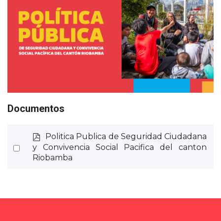
Documentos
p
Politica Publica de Seguridad Ciudadana
d
Select
y Convivencia Social Pacifica del canton
f
Riobamba
an
item