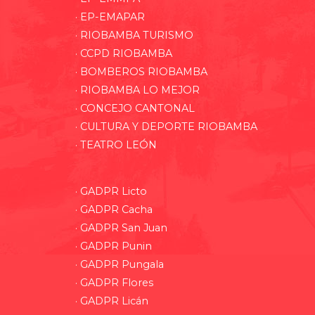
· EP-EMAPAR
· RIOBAMBA TURISMO
· CCPD RIOBAMBA
· BOMBEROS RIOBAMBA
· RIOBAMBA LO MEJOR
· CONCEJO CANTONAL
· CULTURA Y DEPORTE RIOBAMBA
· TEATRO LEÓN
· GADPR Licto
· GADPR Cacha
· GADPR San Juan
· GADPR Punin
· GADPR Pungala
· GADPR Flores
· GADPR Licán