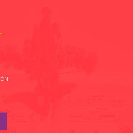
L
IÓN