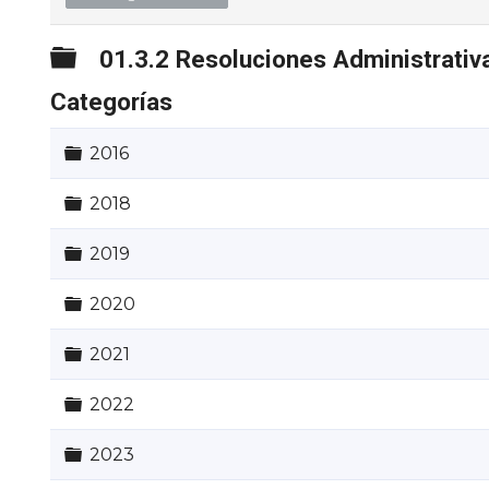
Carpeta
01.3.2 Resoluciones Administrativ
Categorías
Carpeta
2016
Carpeta
2018
Carpeta
2019
Carpeta
2020
Carpeta
2021
Carpeta
2022
Carpeta
2023