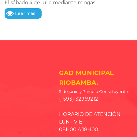
El sábado 4 de julio mediante mingas...
Leer más
GAD MUNICIPAL
RIOBAMBA.
5 de junio y Primera Constituyente.
(+593) 32969212
HORARIO DE ATENCIÓN
LUN - VIE
08H00 A 18H00