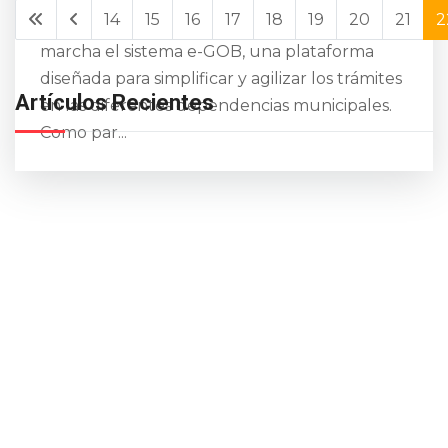
14
15
16
17
18
19
20
21
2
El Municipio de Riobamba ha puesto en
marcha el sistema e-GOB, una plataforma
diseñada para simplificar y agilizar los trámites
Artículos Recientes
en las diferentes dependencias municipales.
Como par...