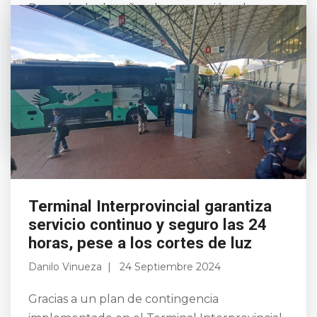
Después de dos años de suspensión, el
Municipio de Riobamba, bajo la gestión del
alcalde John Vinueza, ha reanudado los
trabajos del sistema de alcantarillado en la
cabecera parroquia...
Leer más
Terminal Interprovincial garantiza
servicio continuo y seguro las 24
horas, pese a los cortes de luz
Danilo Vinueza
24 Septiembre 2024
Gracias a un plan de contingencia