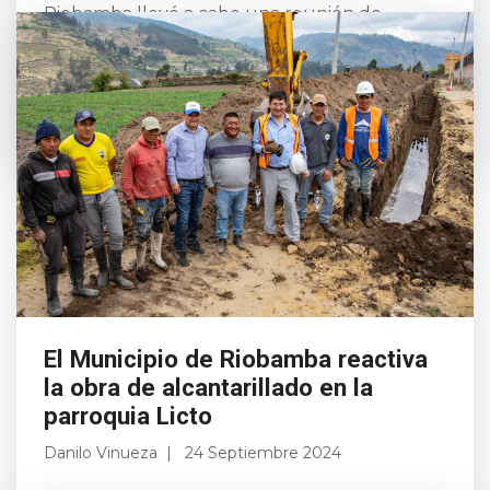
Riobamba llevó a cabo una reunión de
trabajo con la participación de representantes
del sector académi...
Leer más
El Municipio de Riobamba reactiva
la obra de alcantarillado en la
parroquia Licto
Danilo Vinueza
24 Septiembre 2024