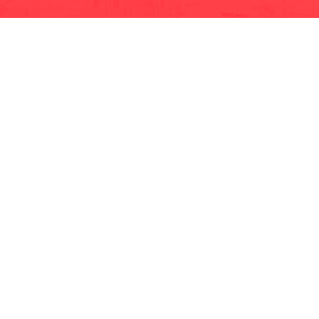
· EP-EMMPA
· EP-EMAPAR
· RIOBAMBA TURISMO
· CCPD RIOBAMBA
· BOMBEROS RIOBAMBA
· RIOBAMBA LO MEJOR
· CONCEJO CANTONAL
· CULTURA Y DEPORTE RIOBAMBA
· TEATRO LEÓN
· GADPR Licto
· GADPR Cacha
· GADPR San Juan