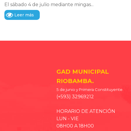
El sábado 4 de julio mediante mingas...
Leer más
GAD MUNICIPAL
RIOBAMBA.
5 de junio y Primera Constituyente.
(+593) 32969212
HORARIO DE ATENCIÓN
LUN - VIE
08H00 A 18H00