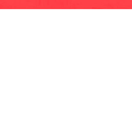
· EP-EMMPA
· EP-EMAPAR
· RIOBAMBA TURISMO
· CCPD RIOBAMBA
· BOMBEROS RIOBAMBA
· RIOBAMBA LO MEJOR
· CONCEJO CANTONAL
· CULTURA Y DEPORTE RIOBAMBA
· TEATRO LEÓN
· GADPR Licto
· GADPR Cacha
· GADPR San Juan