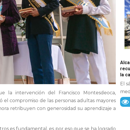
Alca
recu
la 
El s
medi
 la intervención del Francisco Montesdeoca,
tó el compromiso de las personas adultas mayores
 ahora retribuyen con generosidad su aprendizaje a
tros es fundamental, es por eso que se ha logrado