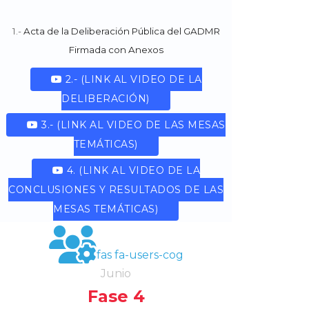
1.-
Acta de la Deliberación Pública del GADMR
Firmada con Anexos
2.- (LINK AL VIDEO DE LA
DELIBERACIÓN)
3.- (LINK AL VIDEO DE LAS MESAS
TEMÁTICAS)
4. (LINK AL VIDEO DE LA
CONCLUSIONES Y RESULTADOS DE LAS
MESAS TEMÁTICAS)
fas fa-users-cog
Junio
Fase 4