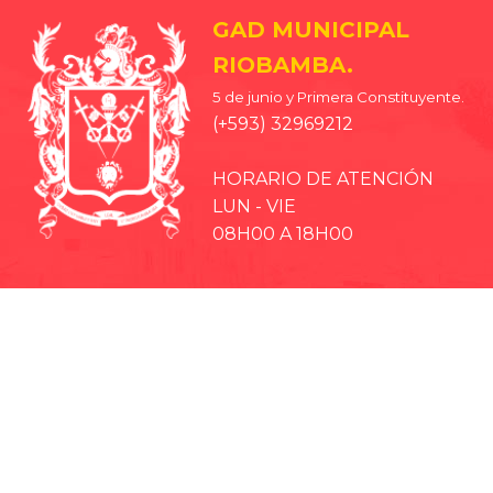
GAD MUNICIPAL
RIOBAMBA.
5 de junio y Primera Constituyente.
(+593) 32969212
HORARIO DE ATENCIÓN
LUN - VIE
08H00 A 18H00
· EP-EMMPA
· EP-EMAPAR
· RIOBAMBA TURISMO
· CCPD RIOBAMBA
· BOMBEROS RIOBAMBA