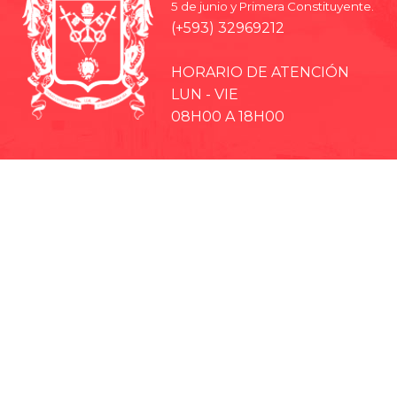
5 de junio y Primera Constituyente.
(+593) 32969212
HORARIO DE ATENCIÓN
LUN - VIE
08H00 A 18H00
· EP-EMMPA
· EP-EMAPAR
· RIOBAMBA TURISMO
· CCPD RIOBAMBA
· BOMBEROS RIOBAMBA
· RIOBAMBA LO MEJOR
· CONCEJO CANTONAL
· CULTURA Y DEPORTE RIOBAMBA