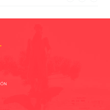
L
IÓN