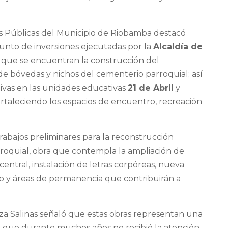
as Públicas del Municipio de Riobamba destacó
unto de inversiones ejecutadas por la
Alcaldía de
s que se encuentran la construcción del
 de bóvedas y nichos del cementerio parroquial; así
ivas en las unidades educativas
21 de Abril
y
fortaleciendo los espacios de encuentro, recreación
trabajos preliminares para la reconstrucción
rroquial, obra que contempla la ampliación de
central, instalación de letras corpóreas, nueva
o y áreas de permanencia que contribuirán a
eza Salinas señaló que estas obras representan una
io que durante muchos años no recibió la atención