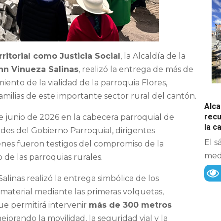
ritorial como Justicia Social
, la Alcaldía de la
hn Vinueza Salinas
, realizó la entrega de más de
ento de la vialidad de la parroquia Flores,
milias de este importante sector rural del cantón.
Alca
recu
e junio de 2026 en la cabecera parroquial de
la 
dades del Gobierno Parroquial, dirigentes
El s
ienes fueron testigos del compromiso de la
medi
 de las parroquias rurales.
alinas realizó la entrega simbólica de los
el material mediante las primeras volquetas,
e permitirá intervenir
más de 300 metros
mejorando la movilidad, la seguridad vial y la