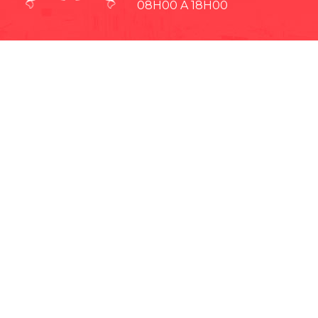
08H00 A 18H00
· EP-EMMPA
· EP-EMAPAR
· RIOBAMBA TURISMO
· CCPD RIOBAMBA
· BOMBEROS RIOBAMBA
· RIOBAMBA LO MEJOR
· CONCEJO CANTONAL
· CULTURA Y DEPORTE RIOBAMBA
· TEATRO LEÓN
· GADPR Licto
· GADPR Cacha