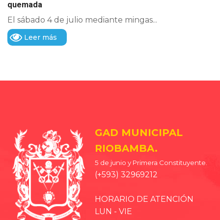
quemada
El sábado 4 de julio mediante mingas...
Leer más
GAD MUNICIPAL
RIOBAMBA.
5 de junio y Primera Constituyente.
(+593) 32969212
HORARIO DE ATENCIÓN
LUN - VIE