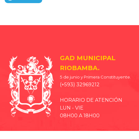
GAD MUNICIPAL
RIOBAMBA.
5 de junio y Primera Constituyente.
(+593) 32969212
HORARIO DE ATENCIÓN
LUN - VIE
08H00 A 18H00