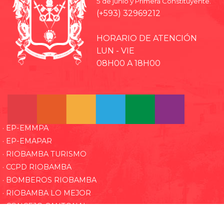
5 de junio y Primera Constituyente.
(+593) 32969212
HORARIO DE ATENCIÓN
LUN - VIE
08H00 A 18H00
· EP-EMMPA
· EP-EMAPAR
· RIOBAMBA TURISMO
· CCPD RIOBAMBA
· BOMBEROS RIOBAMBA
· RIOBAMBA LO MEJOR
· CONCEJO CANTONAL
· CULTURA Y DEPORTE RIOBAMBA