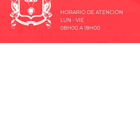
HORARIO DE ATENCIÓN
LUN - VIE
08H00 A 18H00
· EP-EMMPA
· EP-EMAPAR
· RIOBAMBA TURISMO
· CCPD RIOBAMBA
· BOMBEROS RIOBAMBA
· RIOBAMBA LO MEJOR
· CONCEJO CANTONAL
· CULTURA Y DEPORTE RIOBAMBA
· TEATRO LEÓN