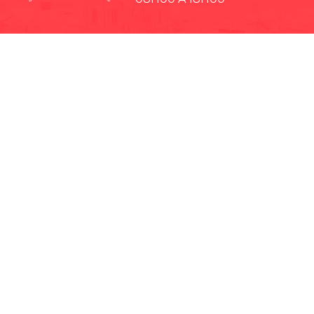
· EP-EMMPA
· EP-EMAPAR
· RIOBAMBA TURISMO
· CCPD RIOBAMBA
· BOMBEROS RIOBAMBA
· RIOBAMBA LO MEJOR
· CONCEJO CANTONAL
· CULTURA Y DEPORTE RIOBAMBA
· TEATRO LEÓN
· GADPR Licto
· GADPR Cacha