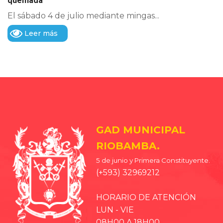
quemada
El sábado 4 de julio mediante mingas...
Leer más
GAD MUNICIPAL
RIOBAMBA.
5 de junio y Primera Constituyente.
(+593) 32969212
HORARIO DE ATENCIÓN
LUN - VIE
08H00 A 18H00