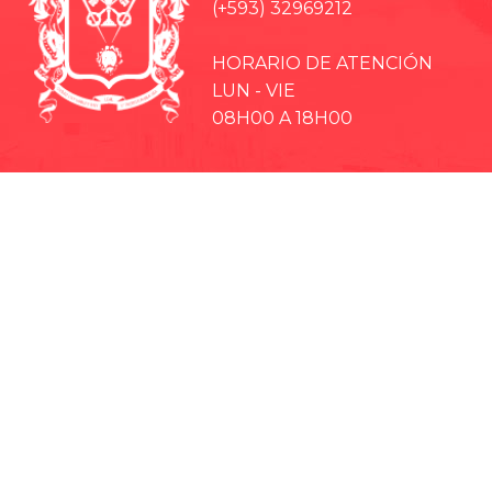
(+593) 32969212
HORARIO DE ATENCIÓN
LUN - VIE
08H00 A 18H00
· EP-EMMPA
· EP-EMAPAR
· RIOBAMBA TURISMO
· CCPD RIOBAMBA
· BOMBEROS RIOBAMBA
· RIOBAMBA LO MEJOR
· CONCEJO CANTONAL
· CULTURA Y DEPORTE RIOBAMBA
· TEATRO LEÓN