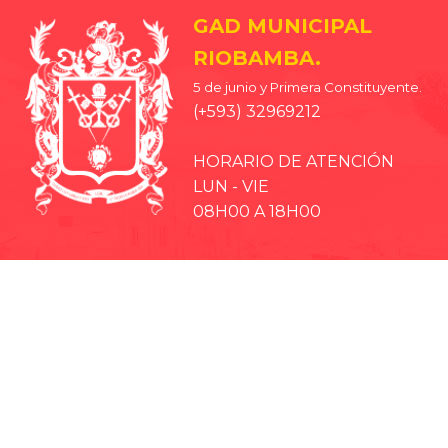
GAD MUNICIPAL
RIOBAMBA.
5 de junio y Primera Constituyente.
(+593) 32969212
HORARIO DE ATENCIÓN
LUN - VIE
08H00 A 18H00
· EP-EMMPA
· EP-EMAPAR
· RIOBAMBA TURISMO
· CCPD RIOBAMBA
· BOMBEROS RIOBAMBA