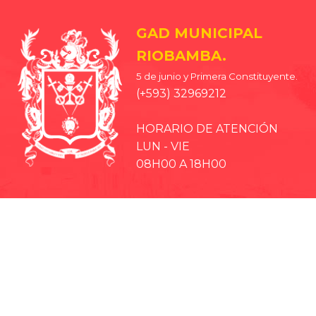
GAD MUNICIPAL
RIOBAMBA.
5 de junio y Primera Constituyente.
(+593) 32969212
HORARIO DE ATENCIÓN
LUN - VIE
08H00 A 18H00
· EP-EMMPA
· EP-EMAPAR
· RIOBAMBA TURISMO
· CCPD RIOBAMBA