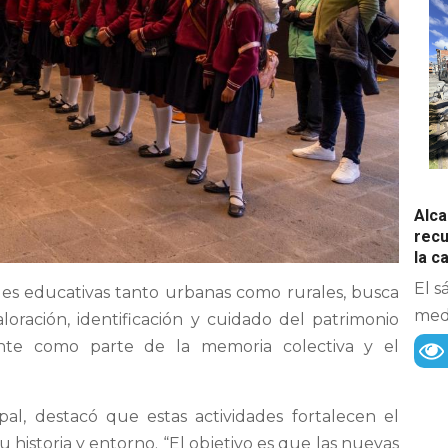
Alca
recu
la 
El s
es educativas tanto urbanas como rurales, busca
medi
loración, identificación y cuidado del patrimonio
ente como parte de la memoria colectiva y el
pal, destacó que estas actividades fortalecen el
historia y entorno. “El objetivo es que las nuevas