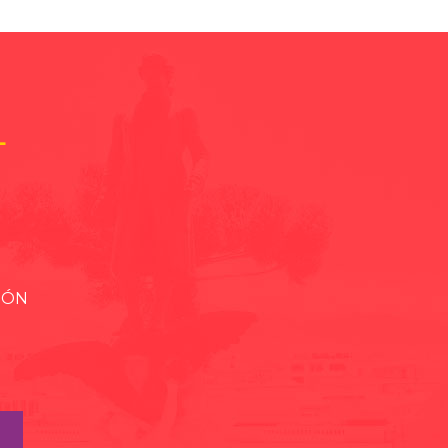
L
IÓN