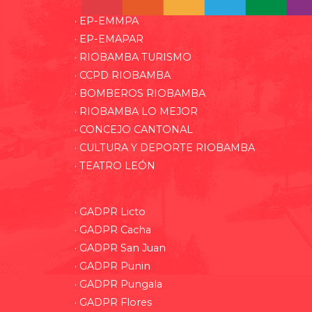
· EP-EMMPA
· EP-EMAPAR
· RIOBAMBA TURISMO
· CCPD RIOBAMBA
· BOMBEROS RIOBAMBA
· RIOBAMBA LO MEJOR
· CONCEJO CANTONAL
· CULTURA Y DEPORTE RIOBAMBA
· TEATRO LEÓN
· GADPR Licto
· GADPR Cacha
· GADPR San Juan
· GADPR Punin
· GADPR Pungala
· GADPR Flores