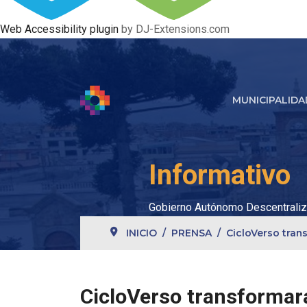
Web Accessibility plugin
by DJ-Extensions.com
MUNICIPALIDA
Informativo
Gobierno Autónomo Descentraliz
INICIO
PRENSA
CicloVerso tran
CicloVerso transformará