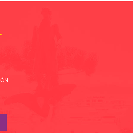
L
IÓN