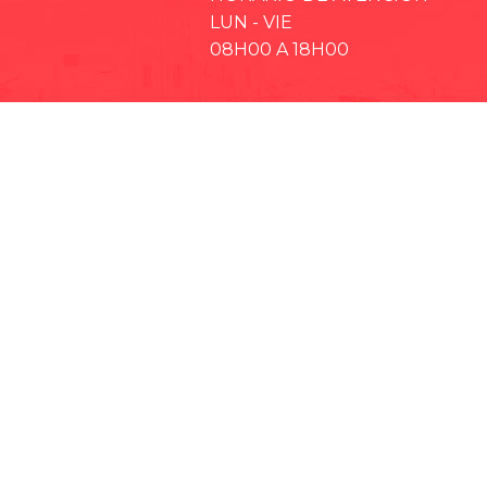
LUN - VIE
08H00 A 18H00
· EP-EMMPA
· EP-EMAPAR
· RIOBAMBA TURISMO
· CCPD RIOBAMBA
· BOMBEROS RIOBAMBA
· RIOBAMBA LO MEJOR
· CONCEJO CANTONAL
· CULTURA Y DEPORTE RIOBAMBA
· TEATRO LEÓN