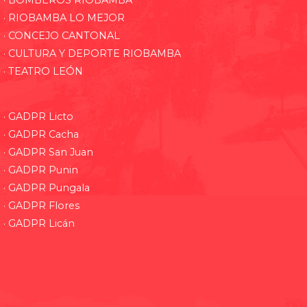
· BOMBEROS RIOBAMBA
· RIOBAMBA LO MEJOR
· CONCEJO CANTONAL
· CULTURA Y DEPORTE RIOBAMBA
· TEATRO LEÓN
· GADPR Licto
· GADPR Cacha
· GADPR San Juan
· GADPR Punin
· GADPR Pungala
· GADPR Flores
· GADPR Licán