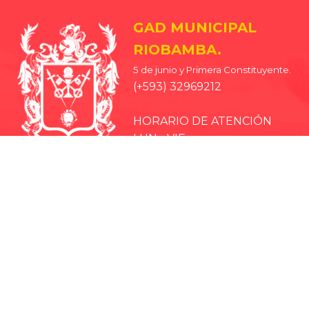
GAD MUNICIPAL
RIOBAMBA.
5 de junio y Primera Constituyente.
(+593) 32969212
HORARIO DE ATENCIÓN
LUN - VIE
08H00 A 18H00
· EP-EMMPA
· EP-EMAPAR
· RIOBAMBA TURISMO
· CCPD RIOBAMBA