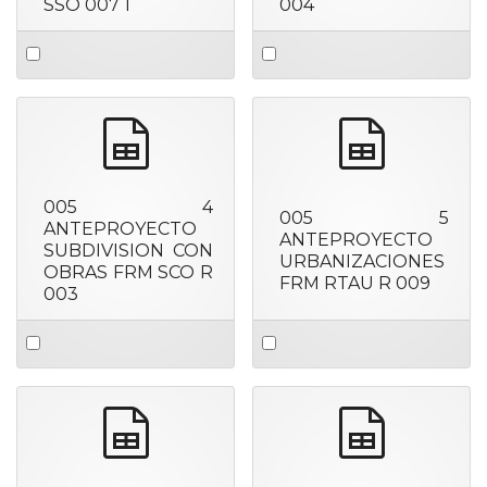
SSO 007 1
004
Select
Select
an
an
item
item
spreadsheet
spreadshee
005 4
005 5
ANTEPROYECTO
ANTEPROYECTO
SUBDIVISION CON
URBANIZACIONES
OBRAS FRM SCO R
FRM RTAU R 009
003
Select
Select
an
an
item
item
spreadsheet
spreadshee