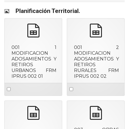
Imagen
Planificación Territorial.
spreadsheet
spreadshee
001 1
001 2
MODIFICACION
MODIFICACION
ADOSAMIENTOS Y
ADOSAMIENTOS Y
RETIROS
RETIROS
URBANOS FRM
RURALES FRM
IPRUS 002 01
IPRUS 002 02
Select
Select
an
an
item
item
spreadsheet
spreadshee