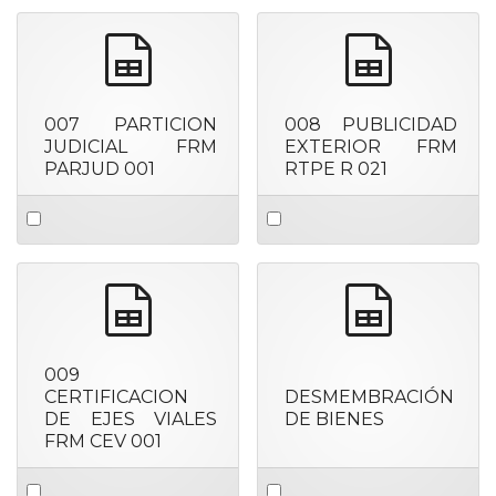
item
item
spreadsheet
spreadshee
007 PARTICION
008 PUBLICIDAD
JUDICIAL FRM
EXTERIOR FRM
PARJUD 001
RTPE R 021
Select
Select
an
an
item
item
spreadsheet
spreadshee
009
CERTIFICACION
DESMEMBRACIÓN
DE EJES VIALES
DE BIENES
FRM CEV 001
Select
Select