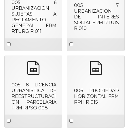
005 6
005 7
URBANIZACION
URBANIZACION
SUJETAS A
DE INTERES
REGLAMENTO
SOCIAL FRM RTUIS
GENERAL FRM
R 010
RTURG R 011
Select
Select
an
an
item
item
spreadsheet
spreadshee
005 8 LICENCIA
URBANISTICA DE
006 PROPIEDAD
REESTRUCTURACI
HORIZONTAL FRM
ON PARCELARIA
RPH R 015
FRM RPSO 008
Select
Select
an
an