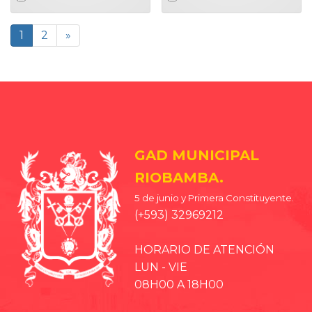
an
an
item
item
1
2
»
GAD MUNICIPAL
RIOBAMBA.
5 de junio y Primera Constituyente.
(+593) 32969212
HORARIO DE ATENCIÓN
LUN - VIE
08H00 A 18H00