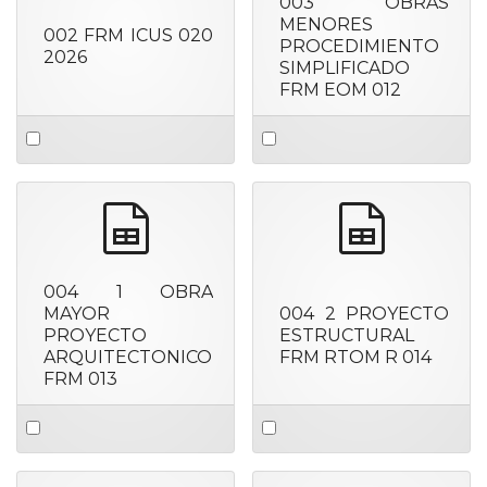
003 OBRAS
MENORES
002 FRM ICUS 020
PROCEDIMIENTO
2026
SIMPLIFICADO
FRM EOM 012
Select
Select
an
an
item
item
spreadsheet
spreadshee
004 1 OBRA
MAYOR
004 2 PROYECTO
PROYECTO
ESTRUCTURAL
ARQUITECTONICO
FRM RTOM R 014
FRM 013
Select
Select
an
an
item
item