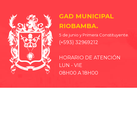
GAD MUNICIPAL
RIOBAMBA.
5 de junio y Primera Constituyente.
(+593) 32969212
HORARIO DE ATENCIÓN
LUN - VIE
08H00 A 18H00
· EP-EMMPA
· EP-EMAPAR
· RIOBAMBA TURISMO
· CCPD RIOBAMBA