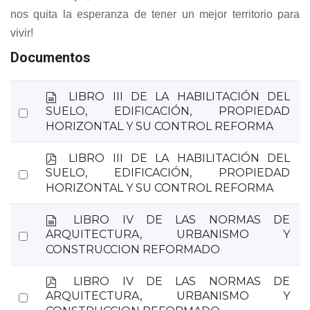
nos quita la esperanza de tener un mejor territorio para
vivir!
Documentos
d
LIBRO III DE LA HABILITACIÓN DEL
o
Select
SUELO, EDIFICACIÓN, PROPIEDAD
c
HORIZONTAL Y SU CONTROL REFORMA
an
u
item
m
p
LIBRO III DE LA HABILITACIÓN DEL
e
d
Select
SUELO, EDIFICACIÓN, PROPIEDAD
n
f
HORIZONTAL Y SU CONTROL REFORMA
an
t
o
item
d
LIBRO IV DE LAS NORMAS DE
o
Select
ARQUITECTURA, URBANISMO Y
c
CONSTRUCCION REFORMADO
an
u
item
m
p
LIBRO IV DE LAS NORMAS DE
e
d
Select
ARQUITECTURA, URBANISMO Y
n
f