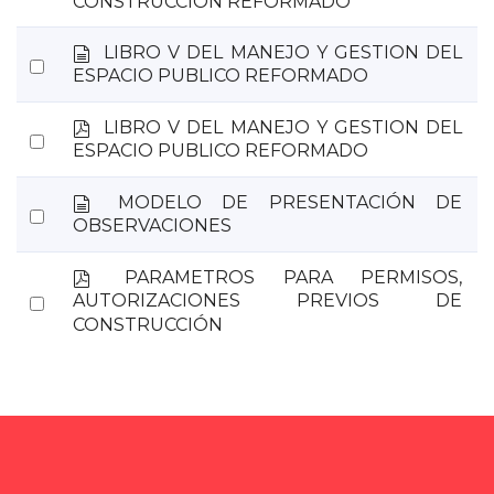
CONSTRUCCION REFORMADO
an
t
o
item
d
LIBRO V DEL MANEJO Y GESTION DEL
Select
o
ESPACIO PUBLICO REFORMADO
an
c
u
item
p
LIBRO V DEL MANEJO Y GESTION DEL
m
Select
d
ESPACIO PUBLICO REFORMADO
e
an
f
n
item
d
MODELO DE PRESENTACIÓN DE
t
Select
o
OBSERVACIONES
o
an
c
u
item
p
PARAMETROS PARA PERMISOS,
m
d
Select
AUTORIZACIONES PREVIOS DE
e
f
CONSTRUCCIÓN
an
n
t
item
o