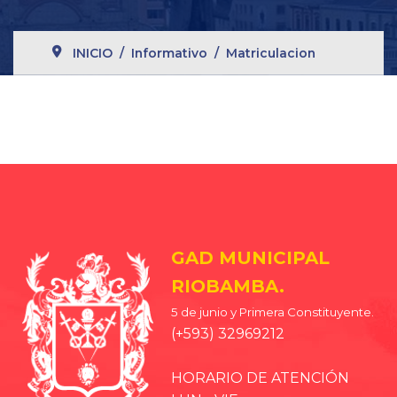
INICIO
Informativo
Matriculacion
GAD MUNICIPAL
RIOBAMBA.
5 de junio y Primera Constituyente.
(+593) 32969212
HORARIO DE ATENCIÓN