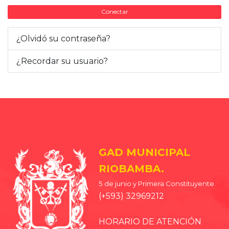
Conectar
¿Olvidó su contraseña?
¿Recordar su usuario?
GAD MUNICIPAL
RIOBAMBA.
5 de junio y Primera Constituyente.
(+593) 32969212
HORARIO DE ATENCIÓN