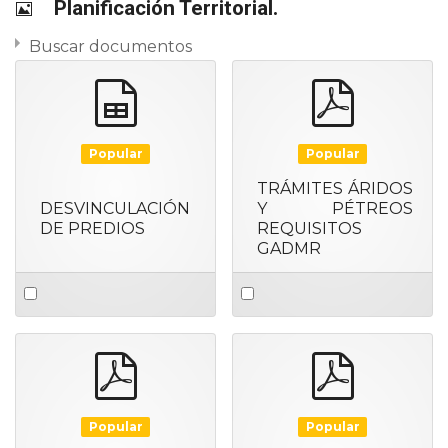
Imagen
Planificación Territorial.
Buscar documentos
spreadsheet
pdf
Popular
Popular
TRÁMITES ÁRIDOS
DESVINCULACIÓN
Y PÉTREOS
DE PREDIOS
REQUISITOS
GADMR
Select
Select
an
an
item
item
pdf
pdf
Popular
Popular