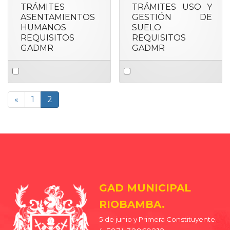
TRÁMITES
TRÁMITES USO Y
ASENTAMIENTOS
GESTIÓN DE
HUMANOS
SUELO
REQUISITOS
REQUISITOS
GADMR
GADMR
Select
Select
an
an
item
item
«
1
2
GAD MUNICIPAL
RIOBAMBA.
5 de junio y Primera Constituyente.