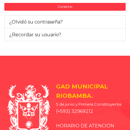
Conectar
¿Olvidó su contraseña?
¿Recordar su usuario?
GAD MUNICIPAL
RIOBAMBA.
5 de junio y Primera Constituyente.
(+593) 32969212
HORARIO DE ATENCIÓN