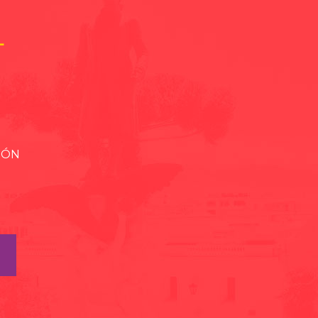
L
IÓN