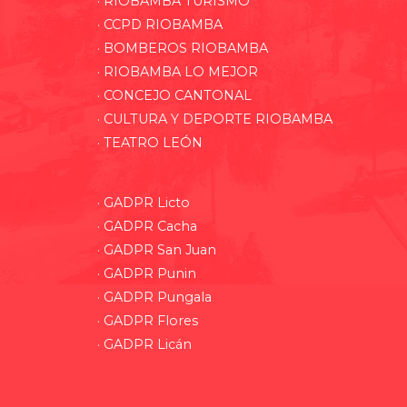
· RIOBAMBA TURISMO
· CCPD RIOBAMBA
· BOMBEROS RIOBAMBA
· RIOBAMBA LO MEJOR
· CONCEJO CANTONAL
· CULTURA Y DEPORTE RIOBAMBA
· TEATRO LEÓN
· GADPR Licto
· GADPR Cacha
· GADPR San Juan
· GADPR Punin
· GADPR Pungala
· GADPR Flores
· GADPR Licán