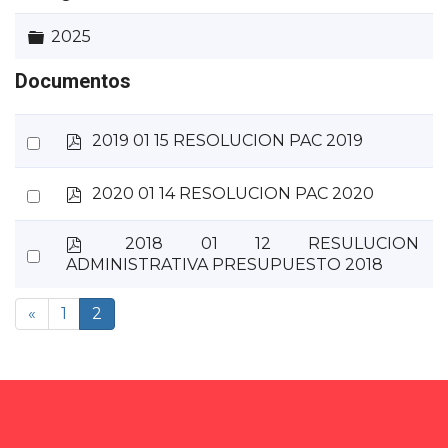
Carpeta
2025
Documentos
p
Select
2019 01 15 RESOLUCION PAC 2019
d
an
f
p
Select
2020 01 14 RESOLUCION PAC 2020
item
d
an
f
p
2018 01 12 RESULUCION
item
Select
d
ADMINISTRATIVA PRESUPUESTO 2018
an
f
item
«
1
2